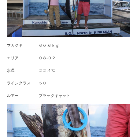
マカジキ ６０.６ｋｇ
エリア ０８-０２
水温 ２２.４℃
ラインクラス ５０
ルアー ブラックキャット