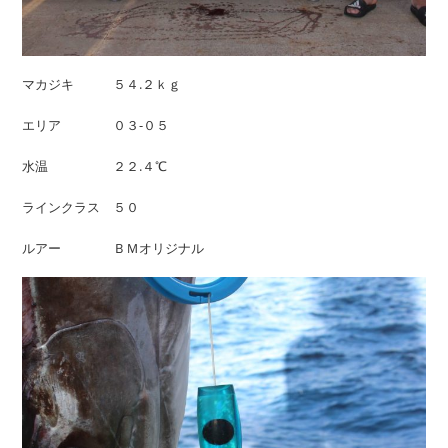
マカジキ ５４.２ｋｇ
エリア ０３-０５
水温 ２２.４℃
ラインクラス ５０
ルアー ＢＭオリジナル