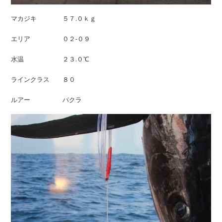
マカジキ ５７.０ｋｇ
エリア ０２-０９
水温 ２３.０℃
ラインクラス ８０
ルアー パクラ