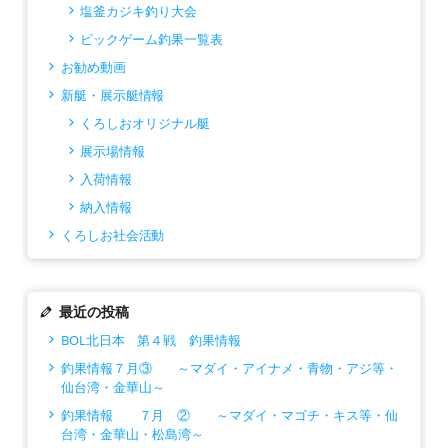
塩釜カジキ釣り大会
ビックゲーム釣果一覧表
お勧め動画
新艇・展示艇情報
くろしおオリジナル艇
展示場情報
入荷情報
納入情報
くろしお社会活動
最近の投稿
BOL北日本 第４戦 釣果情報
釣果情報７月③ ～マダイ・アイナメ・青物・アジ等・
仙台湾・金華山～
釣果情報 ７月 ② ～マダイ・マゴチ・キス等・仙
台湾・金華山・松島湾～