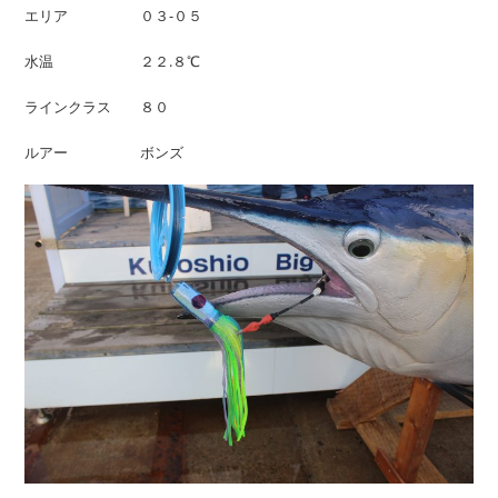
エリア ０３-０５
水温 ２２.８℃
ラインクラス ８０
ルアー ボンズ