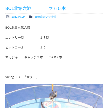
BOL北第六戦 マカ５本
2022.09.29
金華山カジキ情報
ボート免許
レンタルボート
BOL北日本第六戦
エントリー艇 １７艇
ヒットコール １５
サービス案内
イベント情報
マカジキ キャッチ３本 T＆R２本
Viking３８ 『サクラ』
新艇・展示艇情報
中古艇情報
求人情報
会社概要