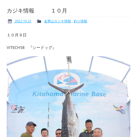
カジキ情報 １０月
2022.10.22
金華山カジキ情報
,
釣り情報
ボート免許
レンタルボート
１０月９日
VITECH58 『シードッグ』
サービス案内
イベント情報
新艇・展示艇情報
中古艇情報
求人情報
会社概要