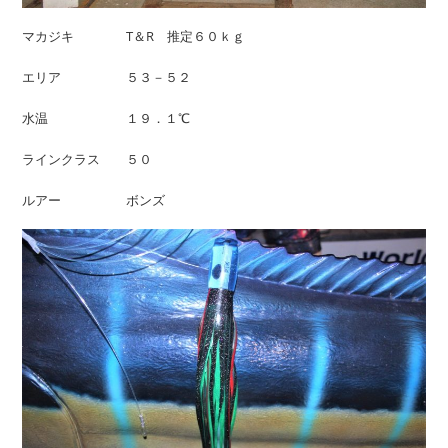
マカジキ T＆R 推定６０ｋｇ
エリア ５３－５２
水温 １９．１℃
ラインクラス ５０
ルアー ボンズ