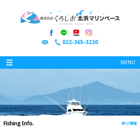
022-365-3220
MENU
特選情報
釣り情報
Fishing Info.
釣り情報
施設案内
インスタグラム