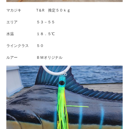
マカジキ T＆R 推定５０ｋｇ
エリア ５３－５５
水温 １８．５℃
ラインクラス ５０
ルアー ＢＭオリジナル