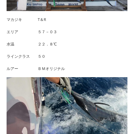
マカジキ T＆R
エリア ５７－０３
水温 ２２．８℃
ラインクラス ５０
ルアー ＢＭオリジナル