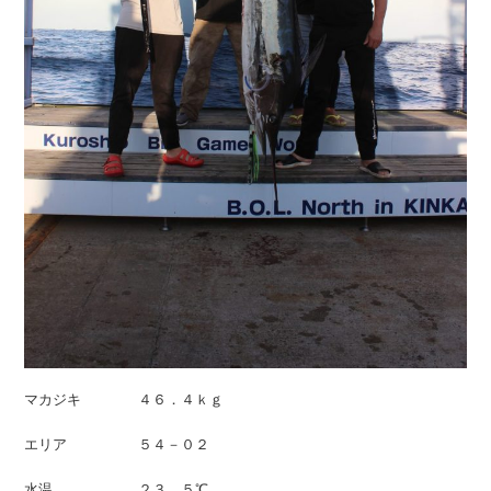
マカジキ ４６．４ｋｇ
エリア ５４－０２
水温 ２３．５℃