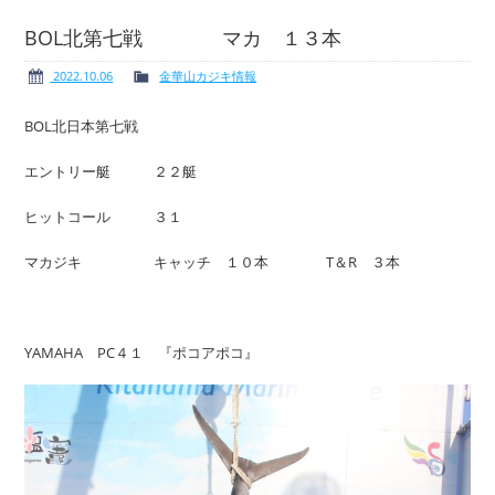
BOL北第七戦 マカ １３本
2022.10.06
金華山カジキ情報
ボート免許
レンタルボート
BOL北日本第七戦
エントリー艇 ２２艇
ヒットコール ３１
サービス案内
イベント情報
マカジキ キャッチ １０本 T＆R ３本
YAMAHA PC４１ 『ポコアポコ』
新艇・展示艇情報
中古艇情報
求人情報
会社概要