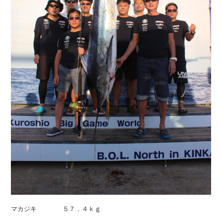
マカジキ ５７．４ｋｇ