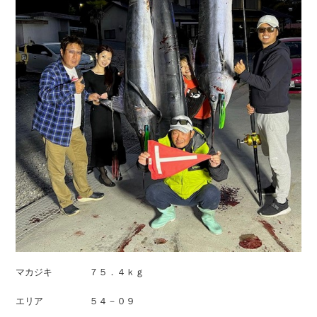
マカジキ ７５．４ｋｇ
エリア ５４－０９