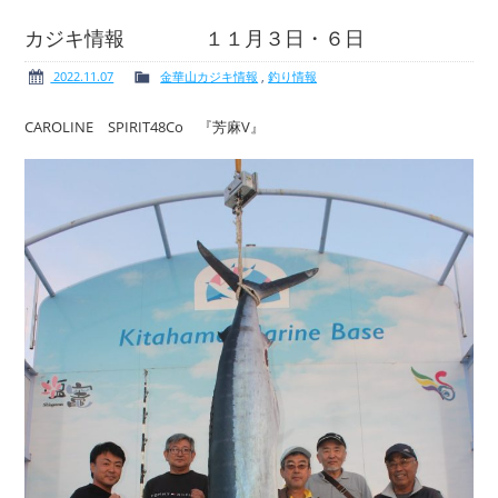
カジキ情報 １１月３日・６日
2022.11.07
金華山カジキ情報
,
釣り情報
ボート免許
レンタルボート
CAROLINE SPIRIT48Co 『芳麻V』
サービス案内
イベント情報
新艇・展示艇情報
中古艇情報
求人情報
会社概要