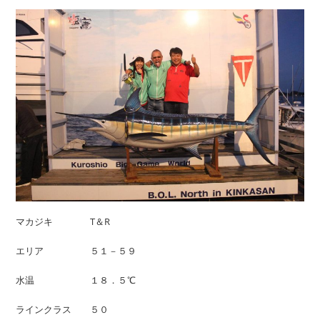
マカジキ T＆R
エリア ５１－５９
水温 １８．５℃
ラインクラス ５０