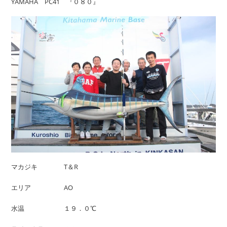
YAMAHA PC41 『０８０』
マカジキ T＆R
エリア AO
水温 １９．０℃