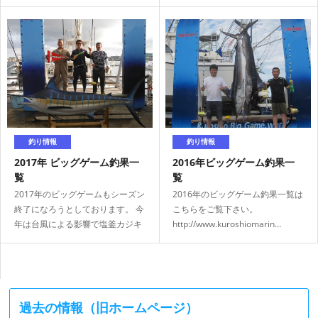
です（…
覧…
釣り情報
釣り情報
2017年 ビッグゲーム釣果一
2016年ビッグゲーム釣果一
覧
覧
2017年のビッグゲームもシーズン
2016年のビッグゲーム釣果一覧は
終了になろうとしております。 今
こちらをご覧下さい。
年は台風による影響で塩釜カジキ
http://www.kuroshiomarin…
釣り大会…
過去の情報（旧ホームページ）