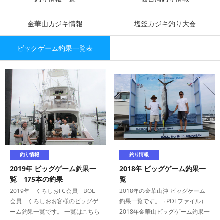
金華山カジキ情報
塩釜カジキ釣り大会
ボート免許
レンタルボート
ビックゲーム釣果一覧表
サービス案内
イベント情報
釣り情報
釣り情報
新艇・展示艇情報
中古艇情報
2019年 ビッグゲーム釣果一
2018年 ビッグゲーム釣果一
覧 175本の釣果
覧
2019年 くろしおFC会員 BOL
2018年の金華山沖 ビッグゲーム
会員 くろしおお客様のビッグゲ
釣果一覧です。（PDFファイル）
ーム釣果一覧です。 一覧はこちら
2018年金華山ビッグゲーム釣果一
求人情報
会社概要