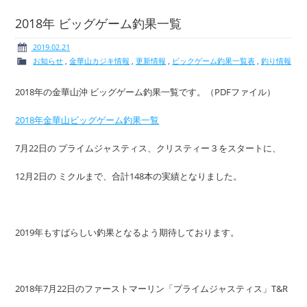
2018年 ビッグゲーム釣果一覧
2019.02.21
お知らせ
,
金華山カジキ情報
,
更新情報
,
ビックゲーム釣果一覧表
,
釣り情報
ボート免許
レンタルボート
2018年の金華山沖 ビッグゲーム釣果一覧です。（PDFファイル）
2018年金華山ビッグゲーム釣果一覧
サービス案内
イベント情報
7月22日の プライムジャスティス、クリスティー３をスタートに、
12月2日の ミクルまで、合計148本の実績となりました。
新艇・展示艇情報
中古艇情報
2019年もすばらしい釣果となるよう期待しております。
2018年7月22日のファーストマーリン「プライムジャスティス」T&R
求人情報
会社概要