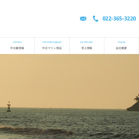
022-365-3220
Used Boat
Used Marine Equipment
Job Information
Company
中古艇情報
中古マリン用品
求人情報
会社概要