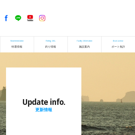
Recommendation
Fishing Info.
Facility Information
Boat License
特選情報
釣り情報
施設案内
ボート免許
Update info.
更新情報