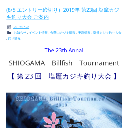
(8/5 エントリー締切り）2019年 第23回 塩竈カジ
キ釣り大会 ご案内
ボート免許
レンタルボート
2019.07.28
お知らせ
,
イベント情報
,
金華山カジキ情報
,
更新情報
,
塩釜カジキ釣り大会
,
釣り情報
The 23th Annal
サービス案内
イベント情報
SHIOGAMA Billfish Tournament
【 第 23 回 塩竈カジキ釣り大会 】
新艇・展示艇情報
中古艇情報
求人情報
会社概要