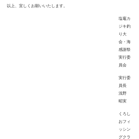
以上、宜しくお願いいたします。
塩竈カ
ジキ釣
り大
会・海
感謝祭
実行委
員会
実行委
員長
浅野
昭実
くろし
おフィ
ッシン
グクラ