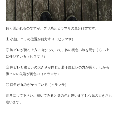
良く聞かれるのですが、ブリ系とヒラマサの見分け方です。
① 小顔、エラの位置が前方寄り（ヒラマサ）
② 胸ビレが後ろ上方に向かっていて、体の黄色い線を隠すくらい上
に伸びている（ヒラマサ）
③ 胸ビレと腹ビレの大きさが同じか若干腹ビレの方が長く、しかも
腹ヒレの先端が黄色い（ヒラマサ）
④ 口角が丸みがかっている（ヒラマサ）
参考にして下さい。捌いてみると身の色も違いますし心臓の大きさも
違います。