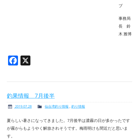
ブ
事務局
長 鈴
木 雅博
Facebook
X
釣果情報 7月後半
2019.07.28
仙台湾釣り情報
,
釣り情報
夏らしい暑さになってきました。7月後半は濃霧の日が多かったです
が霧からもようやく解放されそうです。梅雨明けも間近だと思いま
す。