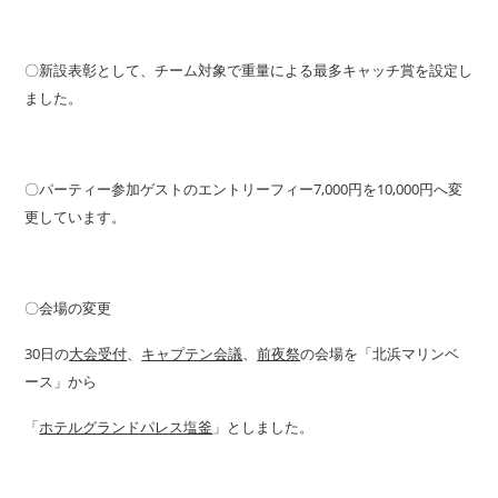
〇新設表彰として、チーム対象で重量による最多キャッチ賞を設定し
ました。
〇パーティー参加ゲストのエントリーフィー7,000円を10,000円へ変
更しています。
〇会場の変更
30日の
大会受付
、
キャプテン会議
、
前夜祭
の会場を「北浜マリンベ
ース」から
「
ホテルグランドパレス塩釜
」としました。