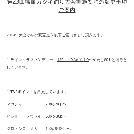
第
23
回塩竈カジキ釣り大会実施要項の変更事項
ご案内
2018年大会からの変更点を以下ご案内させて頂きます。
〇ラインクラスハンディー
130lb
を
0.8
から
1.0
へ変更し80lbと同等と
しています。
〇T&Rポイントを変更しています。
マカジキ
70p
を
50p
へ
バショー・フウライ
50p
を
30p
へ
クロ・シロ・メカ
150p
を
120p
へ