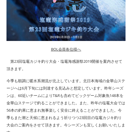
BOL会員各位様へ
第23回塩竈カジキ釣り大会・塩竈海感謝祭2019開催を案内させて
頂きます。
今季も順調に暖水系潮流が北上しています。北日本海域の金華山ステ
ージへは6月下旬には到達する見込みと想定しています。昨年シーズ
ンは、60近いチームによりT&Rも含めてビックゲーム対象魚148本を
金華山ステージで釣ることができました。また、昨年の塩竈大会では
56本の釣果に恵まれ無事楽しく安全に終えることができました。今
季もまた潮と天候に恵まれるよう祈りつつ23回目の塩竈カジキ釣り
大会のご案内をさせて頂きます。今シーズンも宜しくお願いいたしま