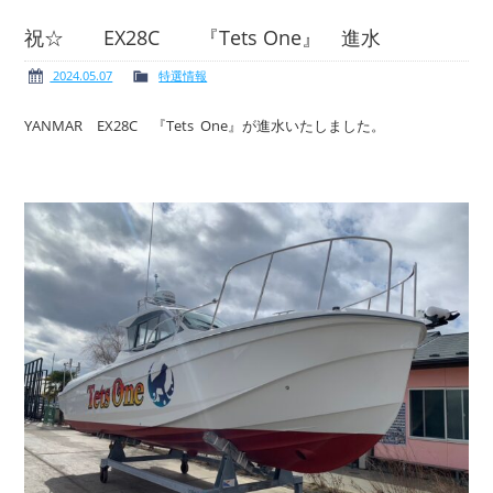
祝☆ EX28C 『Tets One』 進水
2024.05.07
特選情報
ボート免許
レンタルボート
YANMAR EX28C 『Tets One』が進水いたしました。
サービス案内
イベント情報
新艇・展示艇情報
中古艇情報
求人情報
会社概要