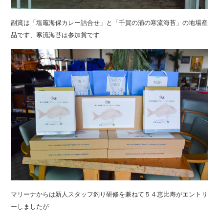
副賞は「塩竈海保カレー詰合せ」と「千賀の浦の寒流海苔」の地場産
品です、寒流海苔は参加賞です
マリーナからは新人スタッフ釣り研修を兼ねて５４恵比寿がエントリ
ーしましたが