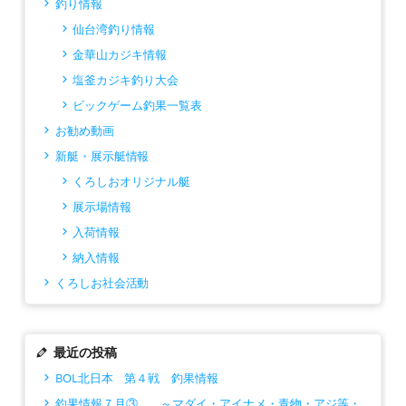
釣り情報
仙台湾釣り情報
金華山カジキ情報
塩釜カジキ釣り大会
ビックゲーム釣果一覧表
お勧め動画
新艇・展示艇情報
くろしおオリジナル艇
展示場情報
入荷情報
納入情報
くろしお社会活動
最近の投稿
BOL北日本 第４戦 釣果情報
釣果情報７月③ ～マダイ・アイナメ・青物・アジ等・