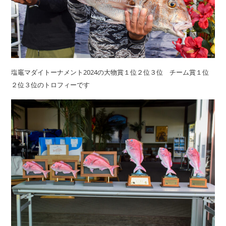
塩竈マダイトーナメント2024の大物賞１位２位３位 チーム賞１位
２位３位のトロフィーです