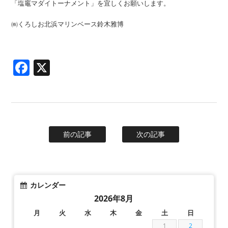
「塩竈マダイトーナメント」を宜しくお願いします。
㈱くろしお北浜マリンベース鈴木雅博
Facebook
X
前の記事
次の記事
カレンダー
2026年8月
月
火
水
木
金
土
日
1
2