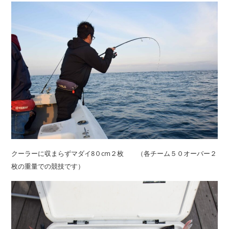
クーラーに収まらずマダイ8０cm２枚 （各チーム５０オーバー２
枚の重量での競技です）