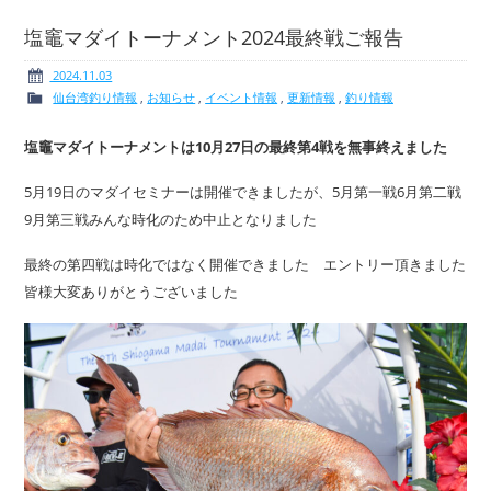
塩竈マダイトーナメント2024最終戦ご報告
2024.11.03
仙台湾釣り情報
,
お知らせ
,
イベント情報
,
更新情報
,
釣り情報
ボート免許
レンタルボート
塩竈マダイトーナメントは10月27日の最終第4戦を無事終えました
5月19日のマダイセミナーは開催できましたが、5月第一戦6月第二戦
9月第三戦みんな時化のため中止となりました
サービス案内
イベント情報
最終の第四戦は時化ではなく開催できました エントリー頂きました
皆様大変ありがとうございました
新艇・展示艇情報
中古艇情報
求人情報
会社概要