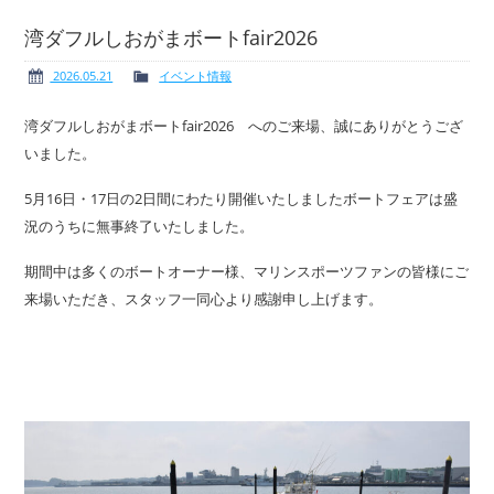
湾ダフルしおがまボートfair2026
2026.05.21
イベント情報
ボート免許
レンタルボート
湾ダフルしおがまボートfair2026 へのご来場、誠にありがとうござ
いました。
5月16日・17日の2日間にわたり開催いたしましたボートフェアは盛
況のうちに無事終了いたしました。
サービス案内
イベント情報
期間中は多くのボートオーナー様、マリンスポーツファンの皆様にご
来場いただき、スタッフ一同心より感謝申し上げます。
新艇・展示艇情報
中古艇情報
求人情報
会社概要