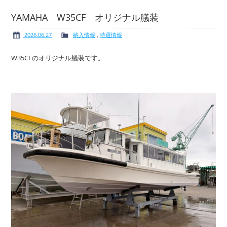
YAMAHA W35CF オリジナル艤装
2026.06.27
納入情報
,
特選情報
ボート免許
レンタルボート
W35CFのオリジナル艤装です。
サービス案内
イベント情報
新艇・展示艇情報
中古艇情報
求人情報
会社概要