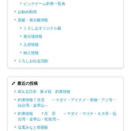
ビックゲーム釣果一覧表
お勧め動画
新艇・展示艇情報
くろしおオリジナル艇
展示場情報
入荷情報
納入情報
くろしお社会活動
最近の投稿
BOL北日本 第４戦 釣果情報
釣果情報７月③ ～マダイ・アイナメ・青物・アジ等・
仙台湾・金華山～
釣果情報 ７月 ② ～マダイ・マゴチ・キス等・仙
台湾・金華山・松島湾～
塩竃みなと祭開催