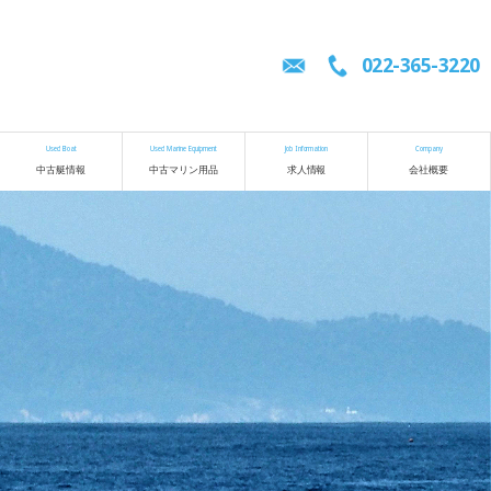
022-365-3220
Used Boat
Used Marine Equipment
Job Information
Company
中古艇情報
中古マリン用品
求人情報
会社概要