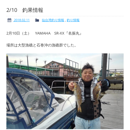
2/10 釣果情報
2018.02.11
仙台湾釣り情報
,
釣り情報
ボート免許
レンタルボート
2月10日（土） YAMAHA SR-XX『名振丸』
場所は大型漁礁と石巻沖の漁礁群でした。
サービス案内
イベント情報
新艇・展示艇情報
中古艇情報
求人情報
会社概要