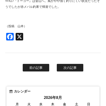
YFR27『トーコー』は金山へ。風がやや強く釣りにくい状況だったそ
うでしたが赤メバル釣果で帰港でした。
（投稿 山本）
Facebook
X
前の記事
次の記事
カレンダー
2026年8月
月
火
水
木
金
土
日