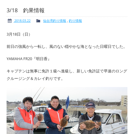
3/18 釣果情報
2018.03.22
仙台湾釣り情報
,
釣り情報
ボート免許
レンタルボート
3月18日（日）
前日の強風から一転し、風のない穏やかな海となった日曜日でした。
YAMAHA FR20『明日香』
サービス案内
イベント情報
キャプテンは無事に免許１級へ進級し、新しい免許証で早速のロング
クルージング＆カレイ釣りです。
新艇・展示艇情報
中古艇情報
求人情報
会社概要