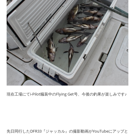
現在工場にてi-Pilot艤装中のFlying Get号、今後の釣果が楽しみです♪
先日同行したDFR33『ジャッカル』の撮影動画がYouTubeにアップと