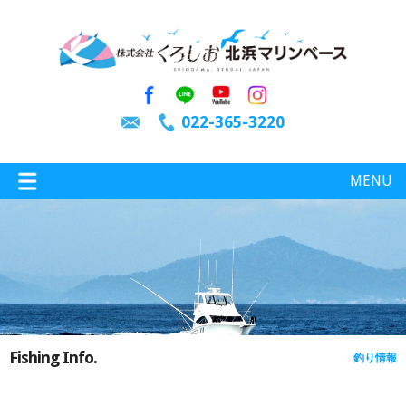
022-365-3220
MENU
特選情報
釣り情報
Fishing Info.
釣り情報
施設案内
インスタグラム