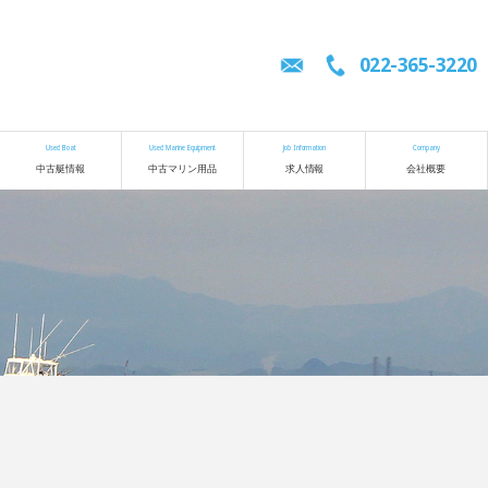
022-365-3220
Used Boat
Used Marine Equipment
Job Information
Company
中古艇情報
中古マリン用品
求人情報
会社概要