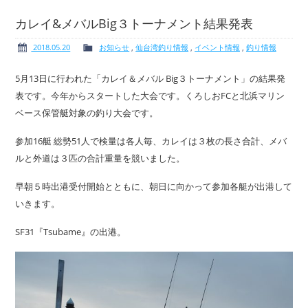
カレイ&メバルBig３トーナメント結果発表
2018.05.20
お知らせ
,
仙台湾釣り情報
,
イベント情報
,
釣り情報
ボート免許
レンタルボート
5月13日に行われた「カレイ＆メバル Big３トーナメント」の結果発
表です。今年からスタートした大会です。くろしおFCと北浜マリン
ベース保管艇対象の釣り大会です。
参加16艇 総勢51人で検量は各人毎、カレイは３枚の長さ合計、メバ
サービス案内
イベント情報
ルと外道は３匹の合計重量を競いました。
早朝５時出港受付開始とともに、朝日に向かって参加各艇が出港して
いきます。
新艇・展示艇情報
中古艇情報
SF31『Tsubame』の出港。
求人情報
会社概要