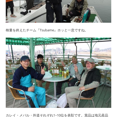
検量を終えたチーム『Tsubame』ホッと一息ですね。
カレイ・メバル・外道それぞれ1~10位を表彰です。賞品は地元産品