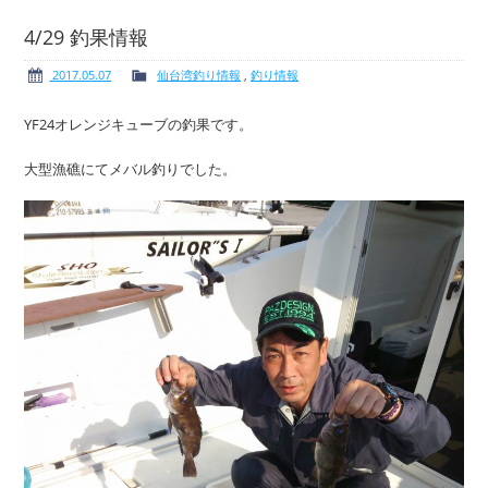
4/29 釣果情報
2017.05.07
仙台湾釣り情報
,
釣り情報
ボート免許
レンタルボート
YF24オレンジキューブの釣果です。
大型漁礁にてメバル釣りでした。
サービス案内
イベント情報
新艇・展示艇情報
中古艇情報
求人情報
会社概要