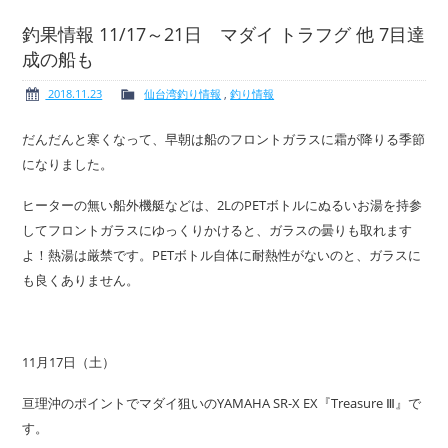
釣果情報 11/17～21日 マダイ トラフグ 他 7目達
成の船も
ボート免許
レンタルボート
2018.11.23
仙台湾釣り情報
,
釣り情報
だんだんと寒くなって、早朝は船のフロントガラスに霜が降りる季節
になりました。
ヒーターの無い船外機艇などは、2LのPETボトルにぬるいお湯を持参
サービス案内
イベント情報
してフロントガラスにゆっくりかけると、ガラスの曇りも取れます
よ！熱湯は厳禁です。PETボトル自体に耐熱性がないのと、ガラスに
も良くありません。
新艇・展示艇情報
中古艇情報
11月17日（土）
亘理沖のポイントでマダイ狙いのYAMAHA SR-X EX『Treasure Ⅲ』で
す。
求人情報
会社概要