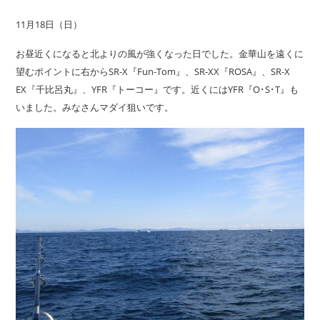
11月18日（日）
お昼近くになると北よりの風が強くなった日でした。金華山を遠くに
望むポイントに右からSR-X『Fun-Tom』、SR-XX『ROSA』、SR-X
EX『千比呂丸』、YFR『トーコー』です。近くにはYFR『O･S･T』も
いました。みなさんマダイ狙いです。