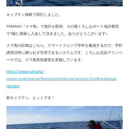
キャプテン体験で同行しました。
YAMAHA『スマ免』で免許を取得、その後くろしおボート免許教室
で1級に進級し入会して頂きました。ありがとうございます♪
スマ免の詳細はこちら。スマートフォンで学科を勉強するので、学科
講習日時に縛られず学習できるシステムです。くろしお北浜マリンベ
ースでは、スマ免実技講習を実施しています。
https://www.yamaha-
motor.co.jp/marine/license/school/course/class-2/online-license-
reguler/
初キャプテン、ヒットです！