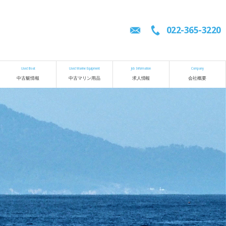
022-365-3220
Used Boat
Used Marine Equipment
Job Information
Company
中古艇情報
中古マリン用品
求人情報
会社概要