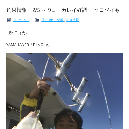
釣果情報 2/5 ～ 9日 カレイ好調 クロソイも
2019.02.10
仙台湾釣り情報
,
釣り情報
ボート免許
レンタルボート
2月5日（火）
YAMAHA YFR『Tets One』
サービス案内
イベント情報
新艇・展示艇情報
中古艇情報
求人情報
会社概要