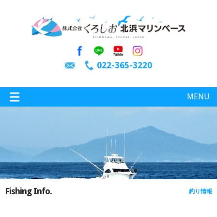
022-365-3220
MENU
特選情報
釣り情報
Fishing Info.
釣り情報
施設案内
インスタグラム