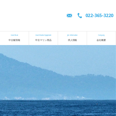
022-365-3220
Used Boat
Used Marine Equipment
Job Information
Company
中古艇情報
中古マリン用品
求人情報
会社概要