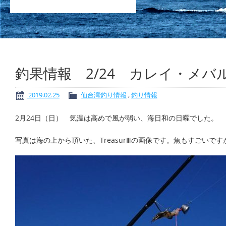
釣果情報 2/24 カレイ・メバ
2019.02.25
仙台湾釣り情報
,
釣り情報
2月24日（日） 気温は高めで風が弱い、海日和の日曜でした。
写真は海の上から頂いた、TreasurⅢの画像です。魚もすごいで