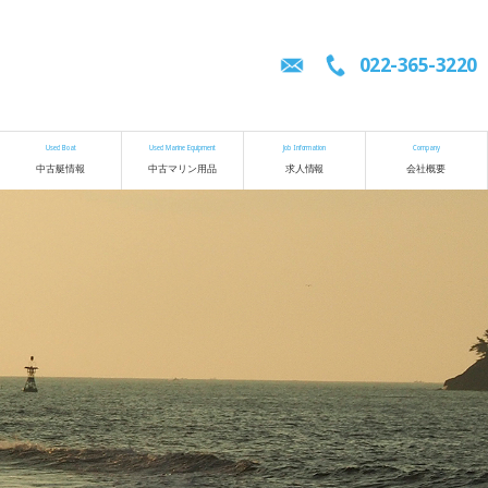
022-365-3220
Used Boat
Used Marine Equipment
Job Information
Company
中古艇情報
中古マリン用品
求人情報
会社概要