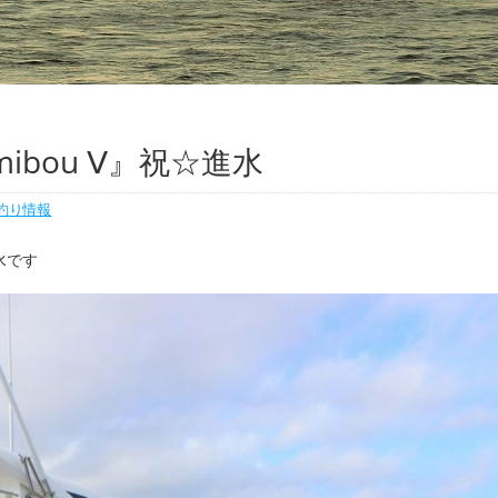
mibou Ⅴ』祝☆進水
釣り情報
進水です