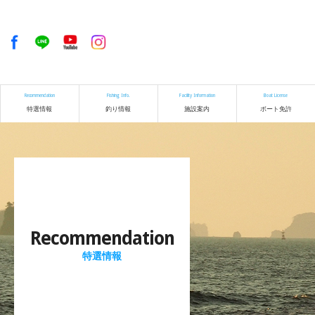
Recommendation
Fishing Info.
Facility Information
Boat License
特選情報
釣り情報
施設案内
ボート免許
Recommendation
特選情報