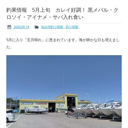
釣果情報 5月上旬 カレイ好調！ 黒メバル・ク
ロソイ・アイナメ・サバ入れ食い
ボート免許
レンタルボート
2020.05.14
仙台湾釣り情報
,
釣り情報
5月に入り「五月晴れ」に恵まれています。海が静かな日も増えまし
た。
サービス案内
イベント情報
新艇・展示艇情報
中古艇情報
求人情報
会社概要