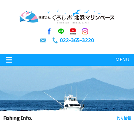
022-365-3220
MENU
特選情報
釣り情報
Fishing Info.
釣り情報
施設案内
インスタグラム