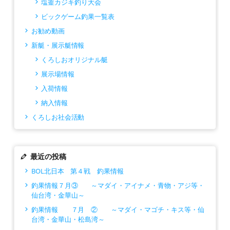
塩釜カジキ釣り大会
ビックゲーム釣果一覧表
お勧め動画
新艇・展示艇情報
くろしおオリジナル艇
展示場情報
入荷情報
納入情報
くろしお社会活動
最近の投稿
BOL北日本 第４戦 釣果情報
釣果情報７月③ ～マダイ・アイナメ・青物・アジ等・
仙台湾・金華山～
釣果情報 ７月 ② ～マダイ・マゴチ・キス等・仙
台湾・金華山・松島湾～