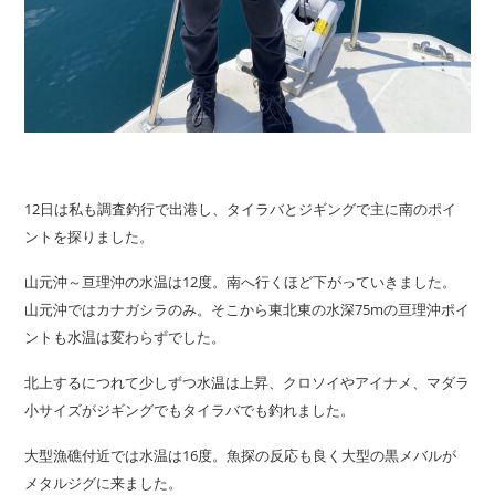
12日は私も調査釣行で出港し、タイラバとジギングで主に南のポイ
ントを探りました。
山元沖～亘理沖の水温は12度。南へ行くほど下がっていきました。
山元沖ではカナガシラのみ。そこから東北東の水深75mの亘理沖ポイ
ントも水温は変わらずでした。
北上するにつれて少しずつ水温は上昇、クロソイやアイナメ、マダラ
小サイズがジギングでもタイラバでも釣れました。
大型漁礁付近では水温は16度。魚探の反応も良く大型の黒メバルが
メタルジグに来ました。