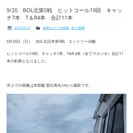
9/20 BOL北第5戦 ヒットコール19回 キャッ
チ7本 T＆R4本 合計11本
ボート免許
レンタルボート
2020.09.21
金華山カジキ情報
,
釣り情報
9月20日（日） BOL北日本第5戦 エントリー26艇
ヒットコール19回、キャッチ7本、T&R 4本（全てマカジキ）合計11
本の釣果となりました。
サービス案内
イベント情報
洋上での画像は本部艇 恵比寿丸54から撮影です。
新艇・展示艇情報
中古艇情報
求人情報
会社概要