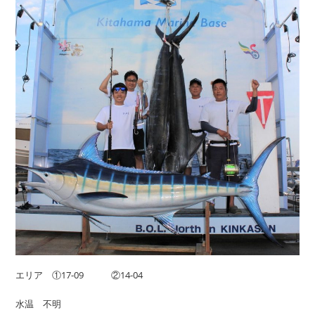
エリア ①17-09 ②14-04
水温 不明