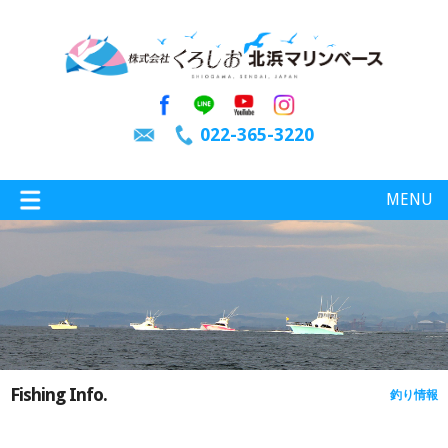
022-365-3220
MENU
特選情報
釣り情報
Fishing Info.
釣り情報
施設案内
インスタグラム