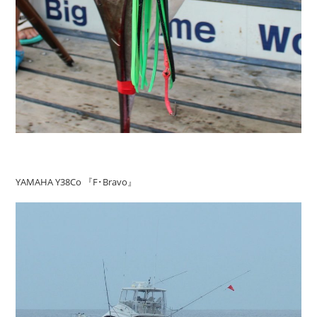
YAMAHA Y38Co 『F･Bravo』