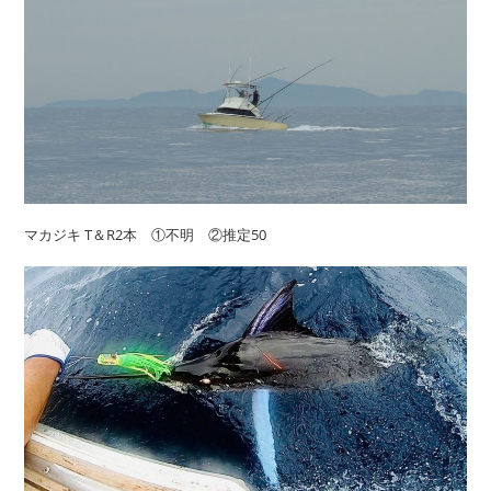
マカジキ T＆R2本 ①不明 ②推定50