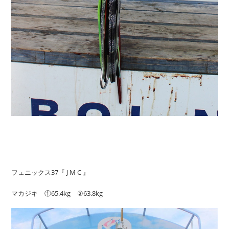
フェニックス37『 J M C 』
マカジキ ①65.4kg ②63.8kg