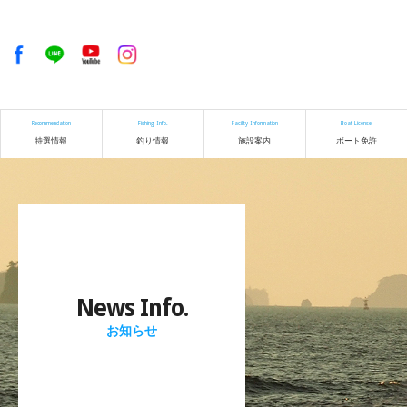
Recommendation
Fishing Info.
Facility Information
Boat License
特選情報
釣り情報
施設案内
ボート免許
News Info.
お知らせ