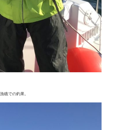
巻漁礁での釣果。