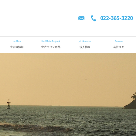
022-365-3220
Used Boat
Used Marine Equipment
Job Information
Company
中古艇情報
中古マリン用品
求人情報
会社概要