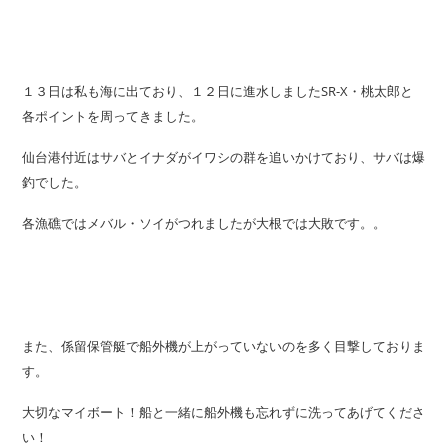
１３日は私も海に出ており、１２日に進水しましたSR-X・桃太郎と
各ポイントを周ってきました。
仙台港付近はサバとイナダがイワシの群を追いかけており、サバは爆
釣でした。
各漁礁ではメバル・ソイがつれましたが大根では大敗です。。
また、係留保管艇で船外機が上がっていないのを多く目撃しておりま
す。
大切なマイボート！船と一緒に船外機も忘れずに洗ってあげてくださ
い！