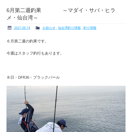
6月第二週釣果 ～マダイ・サバ・ヒラ
メ・仙台湾～
ボート免許
レンタルボート
2021.06.14
お知らせ
,
仙台湾釣り情報
,
釣り情報
６月第二週の釣果です。
今週はスタッフ釣行もあります。
サービス案内
イベント情報
８日・DFR36・ブラックパール
新艇・展示艇情報
中古艇情報
求人情報
会社概要