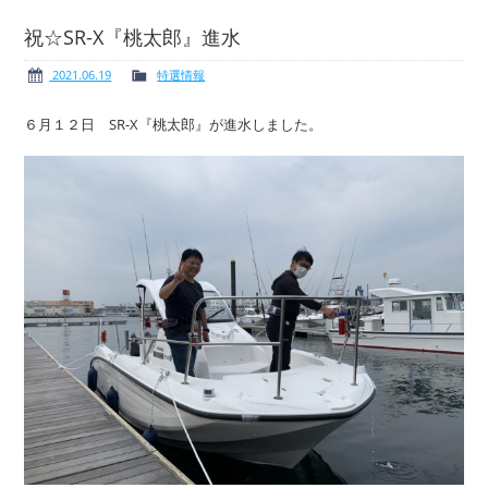
祝☆SR-X『桃太郎』進水
2021.06.19
特選情報
ボート免許
レンタルボート
６月１２日 SR-X『桃太郎』が進水しました。
サービス案内
イベント情報
新艇・展示艇情報
中古艇情報
求人情報
会社概要