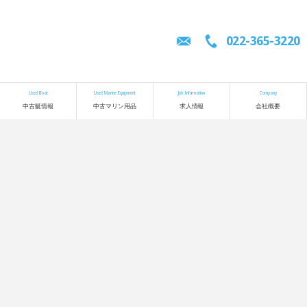
022-365-3220
Used Boat
Used Marine Equipment
Job Information
Company
中古艇情報
中古マリン用品
求人情報
会社概要