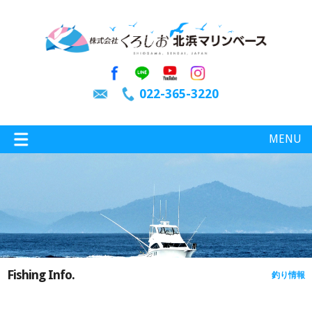
022-365-3220
MENU
特選情報
釣り情報
Fishing Info.
釣り情報
施設案内
インスタグラム