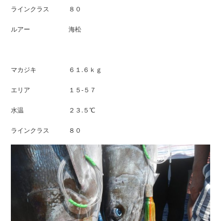
ラインクラス ８０
ルアー 海松
マカジキ ６１.６ｋｇ
エリア １５-５７
水温 ２３.５℃
ラインクラス ８０