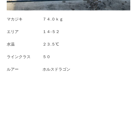
マカジキ ７４.０ｋｇ
エリア １４-５２
水温 ２３.５℃
ラインクラス ５０
ルアー ホルスドラゴン