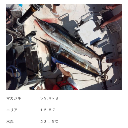
マカジキ ５９.４ｋｇ
エリア １５-５７
水温 ２３．５℃