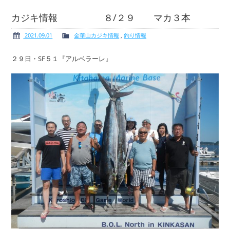
カジキ情報 ８/２９ マカ３本
2021.09.01
金華山カジキ情報
,
釣り情報
ボート免許
レンタルボート
２９日・SF５１『アルベラーレ』
サービス案内
イベント情報
新艇・展示艇情報
中古艇情報
求人情報
会社概要