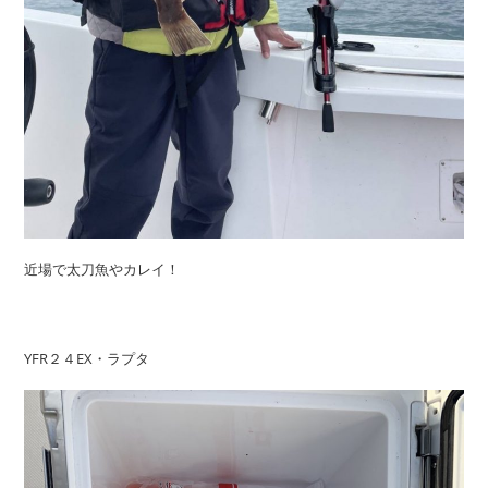
近場で太刀魚やカレイ！
YFR２４EX・ラプタ