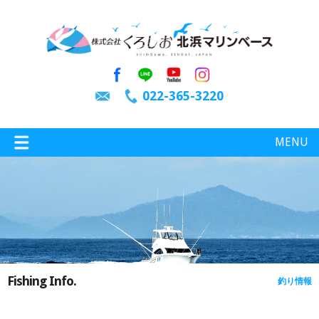
022-365-3220
MENU
特選情報
釣り情報
Fishing Info.
釣り情報
施設案内
インスタグラム