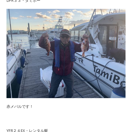
DFR３３・タミボー
赤メバルです！
YFR２４EX・レンタル艇