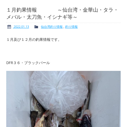
１月釣果情報 ～仙台湾・金華山・タラ・
メバル・太刀魚・イシナギ等～
ボート免許
レンタルボート
2022.01.13
仙台湾釣り情報
,
釣り情報
１月及び１２月の釣果情報です。
サービス案内
イベント情報
DFR３６・ブラックパール
新艇・展示艇情報
中古艇情報
求人情報
会社概要