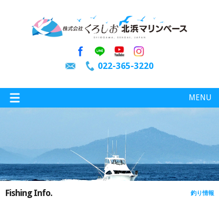
022-365-3220
MENU
特選情報
釣り情報
Fishing Info.
釣り情報
施設案内
インスタグラム