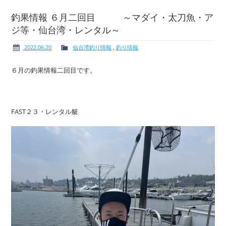
釣果情報 ６月二回目 ～マダイ・太刀魚・ア
ジ等・仙台湾・レンタル～
ボート免許
レンタルボート
2022.06.20
仙台湾釣り情報
,
釣り情報
６月の釣果情報二回目です。
サービス案内
イベント情報
FAST２３・レンタル艇
新艇・展示艇情報
中古艇情報
求人情報
会社概要