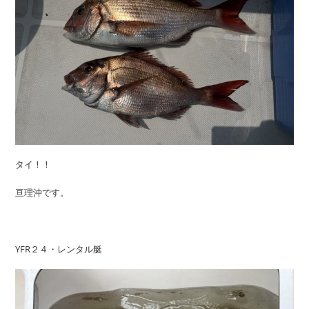
タイ！！
亘理沖です。
YFR２４・レンタル艇