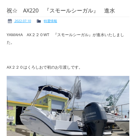
祝☆ AX220 『スモールシーガル』 進水
2022.07.10
特選情報
ボート免許
レンタルボート
YAMAHA AX２２０WT 『スモールシーガル』が進水いたしまし
た。
サービス案内
イベント情報
AX２２０はくろしおで初のお引渡しです。
新艇・展示艇情報
中古艇情報
求人情報
会社概要