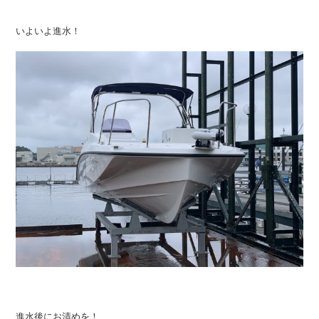
いよいよ進水！
進水後にお清めを！