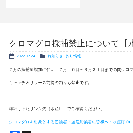
クロマグロ採捕禁止について【
2022.07.24
お知らせ
,
釣り情報
７月の採捕量増加に伴い、７月１６日～８月３１日までの間クロ
キャッチ＆リリース前提の釣りも禁止です。
詳細は下記リンク先（水産庁）でご確認ください。
クロマグロを対象とする遊漁者・遊漁船業者の皆様へ：水産庁 (maff.g