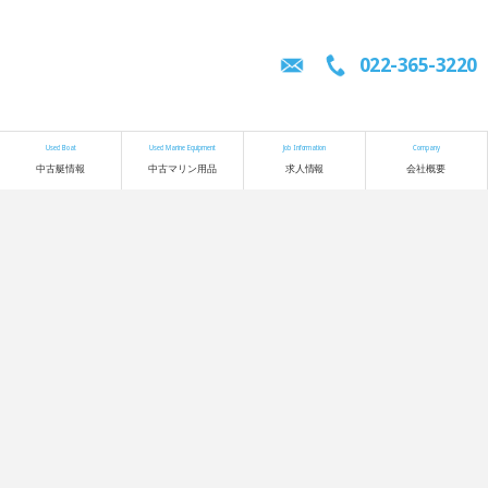
022-365-3220
Used Boat
Used Marine Equipment
Job Information
Company
中古艇情報
中古マリン用品
求人情報
会社概要