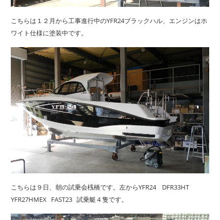
こちらは１２月から工事進行中のYFR24ブラックハル、エンジンはホ
ワイト仕様に塗装中です。
こちらは９日、朝の試乗会桟橋です。左からYFR24 DFR33HT
YFR27HMEX FAST23 試乗艇４隻です。