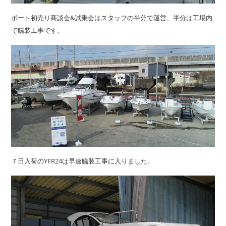
ボート初売り商談会&試乗会はスタッフの半分で運営、半分は工場内
で艤装工事です。
７日入荷のYFR24は早速艤装工事に入りました。