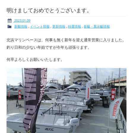
明けましておめでとうございます。
2023.01.09
新艇情報
,
イベント情報
,
更新情報
,
特選情報
,
新艇・展示艇情報
ボート免許
レンタルボート
北浜マリンベースは、何事も無く新年を迎え通常営業に入りました。
釣り日和の少ない年始ですが今年も頑張ります。
何卒よろしくお願いいたします。
サービス案内
イベント情報
新艇・展示艇情報
中古艇情報
求人情報
会社概要