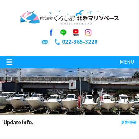
022-365-3220
MENU
特選情報
釣り情報
Update info.
更新情報
施設案内
インスタグラム