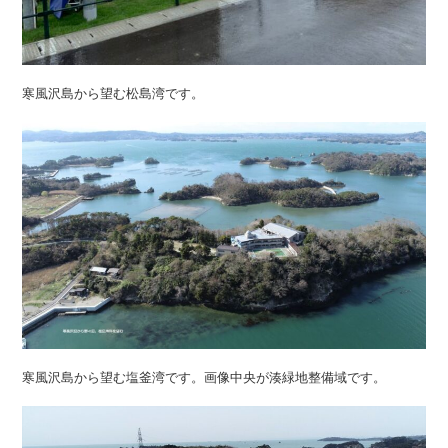
寒風沢島から望む松島湾です。
寒風沢島から望む塩釜湾です。画像中央が湊緑地整備域です。