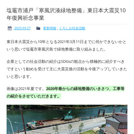
塩竈市浦戸「寒風沢湊緑地整備」東日本大震災10
年復興祈念事業
ボート免許
レンタルボート
2023.03.27
更新情報
,
くろしお社会活動
東日本大震災から10年となる2021年3月11日までに何かできないかと
いう思いで塩竈市寒風沢島で緑地整備に取り組みました。
企業としての社会活動の紹介はSDGsの観点から積極的に紹介すべき
サービス案内
イベント情報
ですという勧めを受けて主に大震災後の活動を今後アップしていきた
いと思います。
画像は2021年夏です。
2020年春からの緑地整備のいきさつ、工事等
の紹介をさせていただきます。
新艇・展示艇情報
中古艇情報
求人情報
会社概要