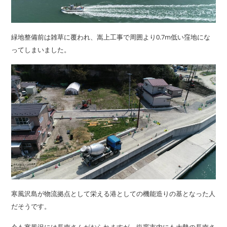
緑地整備前は雑草に覆われ、嵩上工事で周囲より0.7m低い窪地にな
ってしまいました。
寒風沢島が物流拠点として栄える港としての機能造りの基となった人
だそうです。
今も寒風沢には長南さんがおられますが、塩竈市内にも大勢の長南さ