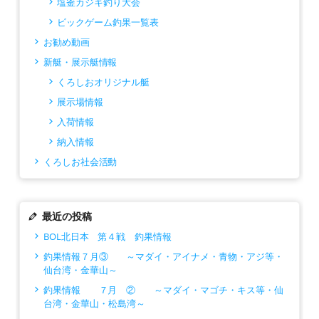
塩釜カジキ釣り大会
ビックゲーム釣果一覧表
お勧め動画
新艇・展示艇情報
くろしおオリジナル艇
展示場情報
入荷情報
納入情報
くろしお社会活動
最近の投稿
BOL北日本 第４戦 釣果情報
釣果情報７月③ ～マダイ・アイナメ・青物・アジ等・
仙台湾・金華山～
釣果情報 ７月 ② ～マダイ・マゴチ・キス等・仙
台湾・金華山・松島湾～