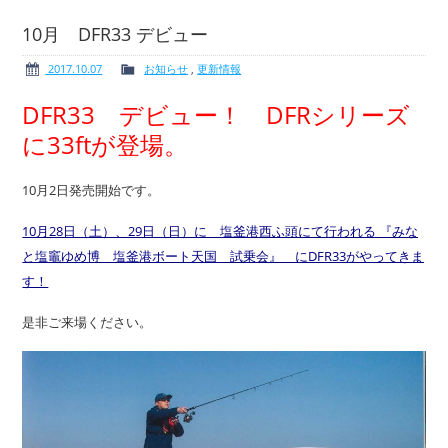
10月 DFR33 デビュー
2017.10.07
お知らせ
,
更新情報
ボート免許
レンタルボート
DFR33 デビュー！ DFRシリーズ
に33ftが登場。
10月2日発売開始です。
サービス案内
イベント情報
10月28日（土）、29日（日）に 塩釜港西ふ頭にて行われる 『みな
と塩竈ゆめ博 塩釜港ボート天国 試乗会』 にDFR33がやってきま
す！
是非ご来場ください。
新艇・展示艇情報
中古艇情報
求人情報
会社概要