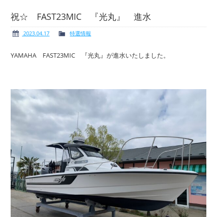
祝☆ FAST23MIC 『光丸』 進水
2023.04.17
特選情報
ボート免許
レンタルボート
YAMAHA FAST23MIC 『光丸』が進水いたしました。
サービス案内
イベント情報
新艇・展示艇情報
中古艇情報
求人情報
会社概要