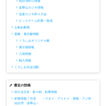
仙台湾釣り情報
金華山カジキ情報
塩釜カジキ釣り大会
ビックゲーム釣果一覧表
お勧め動画
新艇・展示艇情報
くろしおオリジナル艇
展示場情報
入荷情報
納入情報
くろしお社会活動
最近の投稿
BOL北日本 第４戦 釣果情報
釣果情報７月③ ～マダイ・アイナメ・青物・アジ等・
仙台湾・金華山～