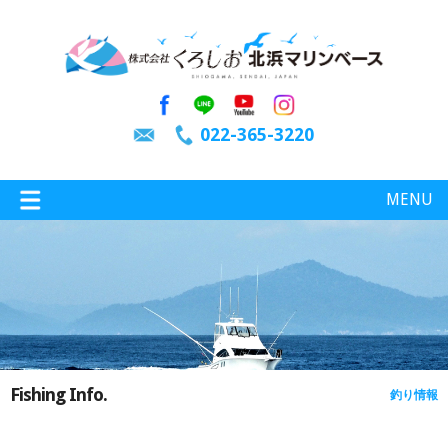
022-365-3220
MENU
特選情報
釣り情報
Fishing Info.
釣り情報
施設案内
インスタグラム