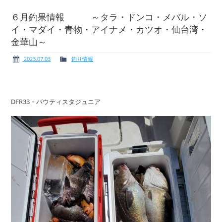
６月釣果情報 ～タラ・ドンコ・メバル・ソ
イ・マダイ・青物・アイナメ・カツオ・仙台湾・
金華山～
ボート免許
レンタルボート
2023.07.03
釣り情報
DFR33・バウティスタジュニア
サービス案内
イベント情報
新艇・展示艇情報
中古艇情報
求人情報
会社概要