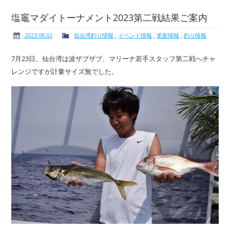
塩竈マダイトーナメント2023第二戦結果ご案内
2023.08.02
仙台湾釣り情報
,
イベント情報
,
更新情報
,
釣り情報
ボート免許
レンタルボート
7月23日、仙台湾は波ザブザブ、マリーナ若手スタッフ第二戦へチャ
レンジですが計量サイズ無でした。
サービス案内
イベント情報
新艇・展示艇情報
中古艇情報
求人情報
会社概要