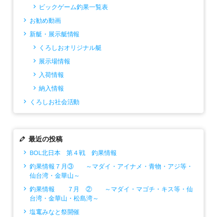
ビックゲーム釣果一覧表
お勧め動画
新艇・展示艇情報
くろしおオリジナル艇
展示場情報
入荷情報
納入情報
くろしお社会活動
最近の投稿
BOL北日本 第４戦 釣果情報
釣果情報７月③ ～マダイ・アイナメ・青物・アジ等・
仙台湾・金華山～
釣果情報 ７月 ② ～マダイ・マゴチ・キス等・仙
台湾・金華山・松島湾～
塩竃みなと祭開催