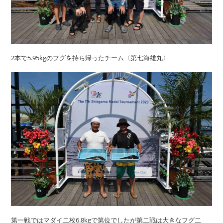
2本で5.95kgのフグを持ち帰ったチーム〈第七海雄丸〉
第一戦ではマダイ二枚6.8kgで第位でしたが第二戦は大きなフグ二