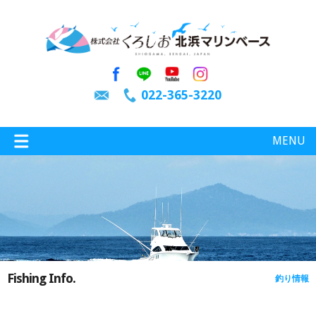
022-365-3220
MENU
特選情報
釣り情報
Fishing Info.
釣り情報
施設案内
インスタグラム