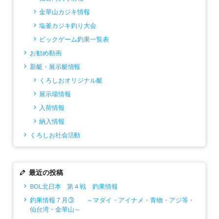
金華山カジキ情報
塩釜カジキ釣り大会
ビックゲーム釣果一覧表
お勧め動画
新艇・展示艇情報
くろしおオリジナル艇
展示場情報
入荷情報
納入情報
くろしお社会活動
最近の投稿
BOL北日本 第４戦 釣果情報
釣果情報７月③ ～マダイ・アイナメ・青物・アジ等・
仙台湾・金華山～