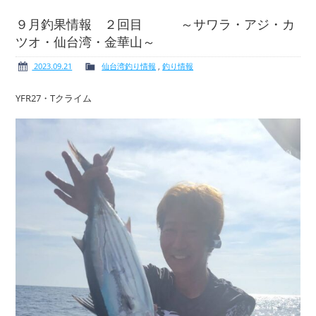
９月釣果情報 ２回目 ～サワラ・アジ・カ
ツオ・仙台湾・金華山～
ボート免許
レンタルボート
2023.09.21
仙台湾釣り情報
,
釣り情報
YFR27・Tクライム
サービス案内
イベント情報
新艇・展示艇情報
中古艇情報
求人情報
会社概要