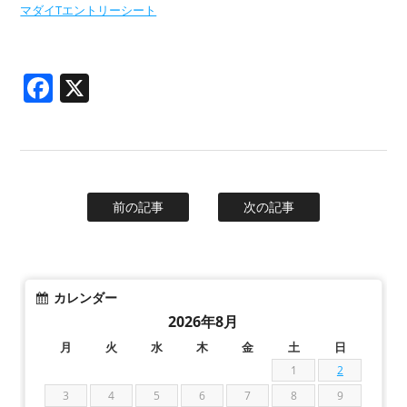
マダイTエントリーシート
Facebook
X
前の記事
次の記事
カレンダー
2026年8月
月
火
水
木
金
土
日
1
2
3
4
5
6
7
8
9