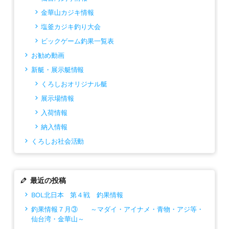
金華山カジキ情報
塩釜カジキ釣り大会
ビックゲーム釣果一覧表
お勧め動画
新艇・展示艇情報
くろしおオリジナル艇
展示場情報
入荷情報
納入情報
くろしお社会活動
最近の投稿
BOL北日本 第４戦 釣果情報
釣果情報７月③ ～マダイ・アイナメ・青物・アジ等・
仙台湾・金華山～