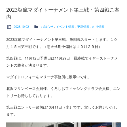
2023塩竈マダイトーナメント第三戦・第四戦ご案
内
ボート免許
レンタルボート
2023.10.02
お知らせ
,
イベント情報
,
更新情報
,
釣り情報
2023塩竈マダイトーナメント第三戦、第四戦スタートします。１０
月１５日第三戦です。（悪天延期予備日は１０月２９日）
第四戦は、11月12日予備日は11月29日 最終戦でイヤーズトーナメ
サービス案内
イベント情報
ントの勝者が決まります。
マダイトロフィーをマリーナ事務所に展示中です。
北浜マリンベース会員様、くろしおフィッシングクラブ会員様、エン
新艇・展示艇情報
中古艇情報
トリーお待ちしております。
第三戦エントリー締切は10月11日（水）です。宜しくお願いいたし
ます。
求人情報
会社概要