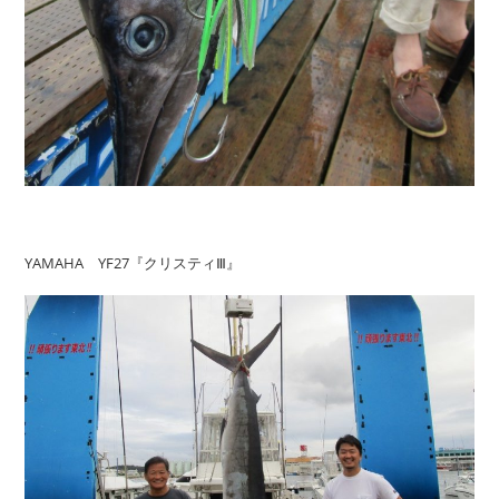
YAMAHA YF27『クリスティⅢ』