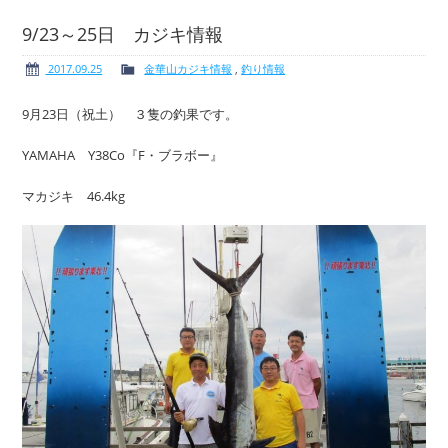
9/23～25日 カジキ情報
2017.09.25
金華山カジキ情報
,
釣り情報
ボート免許
レンタルボート
9月23日（祝土） ３隻の釣果です。
YAMAHA Y38Co『F・ブラボー』
マカジキ 46.4kg
サービス案内
イベント情報
新艇・展示艇情報
中古艇情報
求人情報
会社概要