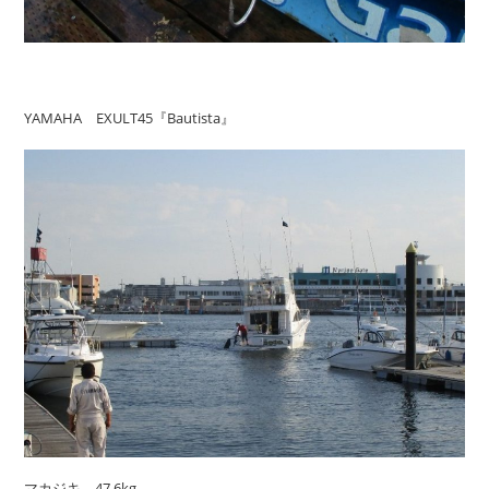
YAMAHA EXULT45『Bautista』
マカジキ 47.6kg