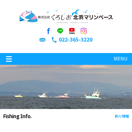
022-365-3220
MENU
特選情報
釣り情報
Fishing Info.
釣り情報
施設案内
インスタグラム