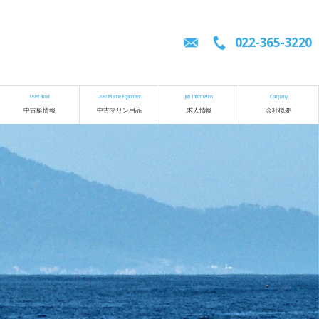
022-365-3220
Used Boat
Used Marine Equipment
Job Information
Company
中古艇情報
中古マリン用品
求人情報
会社概要