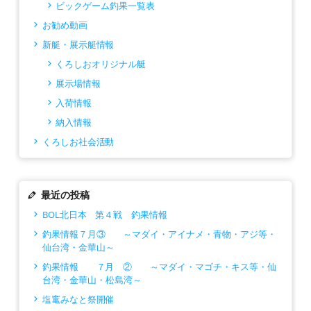
ビックゲーム釣果一覧表
お勧め動画
新艇・展示艇情報
くろしおオリジナル艇
展示場情報
入荷情報
納入情報
くろしお社会活動
最近の投稿
BOL北日本 第４戦 釣果情報
釣果情報７月③ ～マダイ・アイナメ・青物・アジ等・
仙台湾・金華山～
釣果情報 ７月 ② ～マダイ・マゴチ・キス等・仙
台湾・金華山・松島湾～
塩竃みなと祭開催