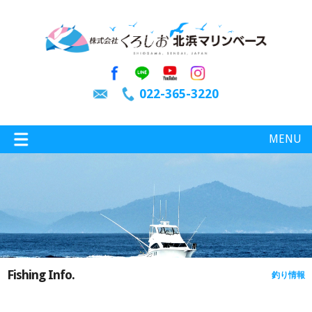
022-365-3220
MENU
特選情報
釣り情報
Fishing Info.
釣り情報
施設案内
インスタグラム