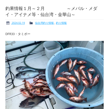
釣果情報１月～２月 ～メバル・メダ
イ・アイナメ等・仙台湾・金華山～
ボート免許
レンタルボート
2024.02.19
仙台湾釣り情報
,
釣り情報
DFR33・タミボー
サービス案内
イベント情報
新艇・展示艇情報
中古艇情報
求人情報
会社概要