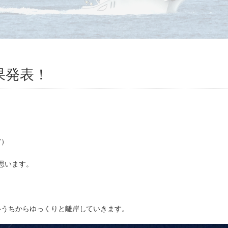
果発表！
省）
と思います。
いうちからゆっくりと離岸していきます。