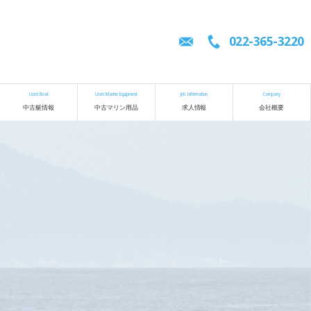
022-365-3220
Used Boat
Used Marine Equipment
Job Information
Company
中古艇情報
中古マリン用品
求人情報
会社概要