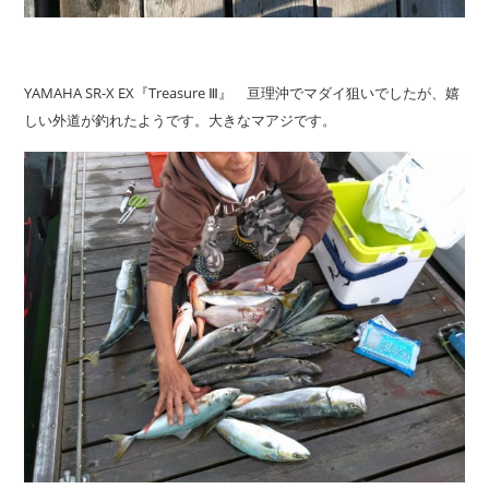
YAMAHA SR-X EX『Treasure Ⅲ』 亘理沖でマダイ狙いでしたが、嬉
しい外道が釣れたようです。大きなマアジです。