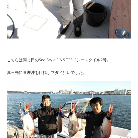
こちらは同じ日のSea-Style F.A.S.T23『シースタイル2号』
真っ先に亘理沖を目指しマダイ狙いでした。