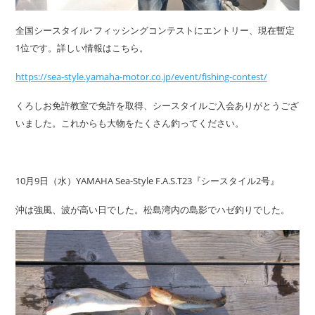
全国シースタイル･フィッシングコンテストにエントリー、現在暫定
1位です。詳しい情報はこちら。
https://sea-style.yamaha-motor.co.jp/event/fishing-contest/
くろしお免許教室で免許を取得、シースタイルご入会ありがとうござ
いました。これからも大物をたくさん釣ってください。
10月9日（水）YAMAHA Sea-Style F.A.S.T23『シースタイル2号』
沖は強風、波が高い日でした。松島湾内の島影でハゼ釣りでした。