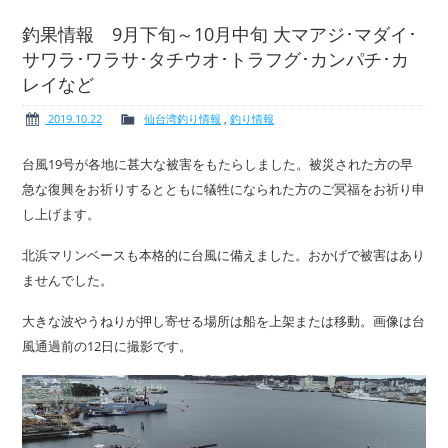
釣果情報 9月下旬～10月中旬 大マアジ･マダイ･
サワラ･ワラサ･タチウオ･トラフグ･カンパチ･カ
レイなど
ボート免許
レンタルボート
2019.10.22
仙台湾釣り情報
,
釣り情報
台風19号が各地に甚大な被害をもたらしました。被災された方の早
急な復興をお祈りするとともに犠牲になられた方のご冥福をお祈り申
サービス案内
イベント情報
し上げます。
北浜マリンベースも本格的に台風に備えました。おかげで被害はあり
ませんでした。
大きな波やうねりが押し寄せる場所は船を上架または移動。画像は台
新艇・展示艇情報
中古艇情報
風通過前の12日に撮影です。
求人情報
会社概要