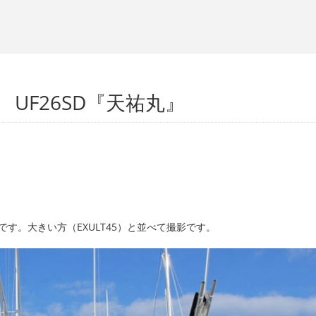
r』 UF26SD『天祐丸』
』で祝☆進水です。大きい方（EXULT45）と並べて撮影です。