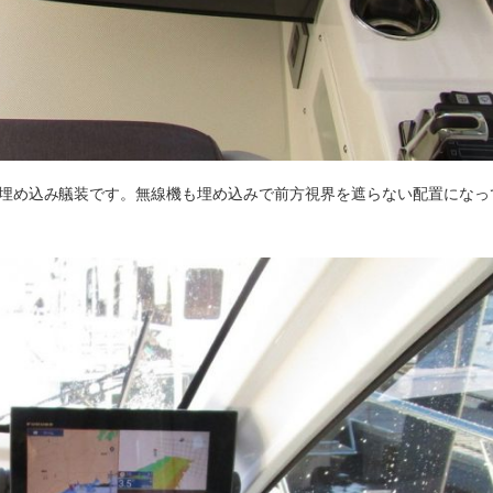
リモコンも埋め込み艤装です。無線機も埋め込みで前方視界を遮らない配置にな