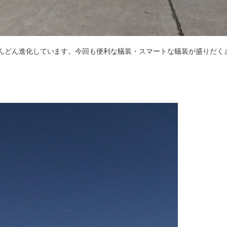
もどんどん進化しています。今回も便利な艤装・スマートな艤装が盛りだく