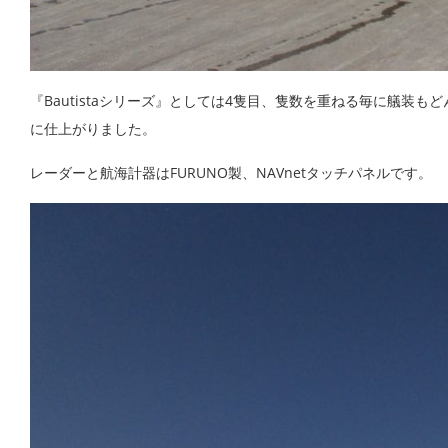
『Bautistaシリーズ』としては4隻目、隻数を重ねる毎に艤装
に仕上がりました。
レーダーと航海計器はFURUNO製、NAVnetタッチパネルです。