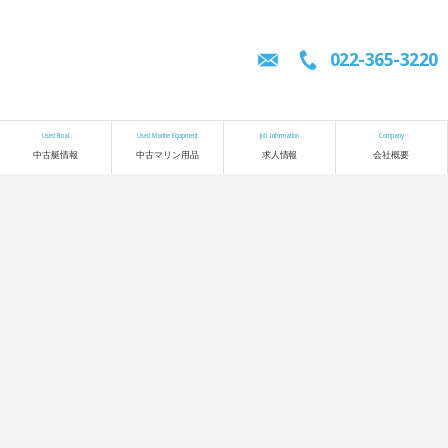
022-365-3220
Used Boat
Used Marine Equipment
Job Information
Company
中古艇情報
中古マリン用品
求人情報
会社概要