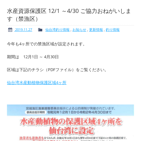
水産資源保護区 12/1 ～4/30 ご協力おねがいしま
す（禁漁区）
ボート免許
レンタルボート
2019.11.27
仙台湾釣り情報
,
お知らせ
,
更新情報
,
釣り情報
今年も4ヶ所での禁漁区域が設定されます。
期間は 12月1日 ～ 4月30日
サービス案内
イベント情報
区域は下記のチラシ（PDFファイル）をご覧ください。
仙台湾水産動植物保護区域4ヶ所
新艇・展示艇情報
中古艇情報
求人情報
会社概要