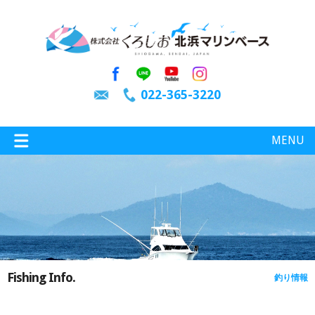
022-365-3220
MENU
特選情報
釣り情報
Fishing Info.
釣り情報
施設案内
インスタグラム