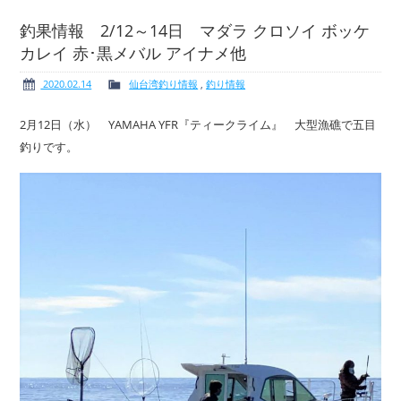
釣果情報 2/12～14日 マダラ クロソイ ボッケ
カレイ 赤･黒メバル アイナメ他
ボート免許
レンタルボート
2020.02.14
仙台湾釣り情報
,
釣り情報
2月12日（水） YAMAHA YFR『ティークライム』 大型漁礁で五目
釣りです。
サービス案内
イベント情報
新艇・展示艇情報
中古艇情報
求人情報
会社概要